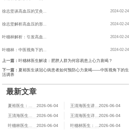
徐志坚谈高血压的艾灸...
2024-02-24
徐志坚解析高血压的形...
2024-02-24
叶穗林解析：引发高血...
2024-02-24
叶穗林：中医视角下的...
2024-02-24
上一篇：
叶穗林医生解读：肥胖人群为何容易患上心力衰竭？
下一篇：
夏裕医生谈冠心病患者如何预防心力衰竭——中医视角下的生
活调养
最新文章
夏裕医生：肥胖导致冠心病？中医祛湿化痰减肥法
2026-06-04
王清海医生讲中医辨证冠心病：气滞血瘀、痰浊阻络各有调理方
2026-06-04
王清海医生建议：冠心病患者运动指南——太极、八段锦、散步哪个更安全
2026-06-04
王清海医生详解：穴位按摩治心悸——神门、心俞、膻中的操作详解
2026-06-04
叶穗林医生：红景天、黄芪、党参——三味益气养心中药比较
2026-06-04
叶穗林医生：冠心病中医预防“治未病”：早期胸闷气短的调养对策
2026-06-04