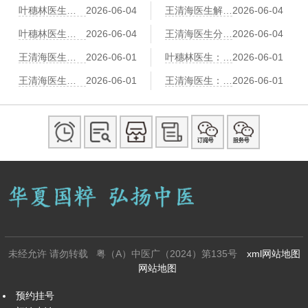
叶穗林医生：刮痧辅助治疗冠心病：刮拭胸前膻中、心经路线
2026-06-04
王清海医生解读：情绪激动易诱发心绞痛？中医养心调神有三个方法
2026-06-04
叶穗林医生：气功调息降心率：冠心病患者的“六字诀”演练
2026-06-04
王清海医生分享：足浴也能护心脏？活血通络中药足浴方推荐
2026-06-04
王清海医生：冠心病患者“寒露”节气养生：润燥养肺、防寒护心阳
2026-06-01
叶穗林医生：冠心病伴“耳鸣耳聋”的中医“补肾通窍”调养法
2026-06-01
王清海医生：冠心病患者“小满”时节养生：祛湿健脾、防湿热困心
2026-06-01
王清海医生：中医“拈筋法”护心：冠心病患者胸背部的筋结松解术
2026-06-01
未经允许 请勿转载 粤（A）中医广（2024）第135号
xml网站地图
网站地图
预约挂号