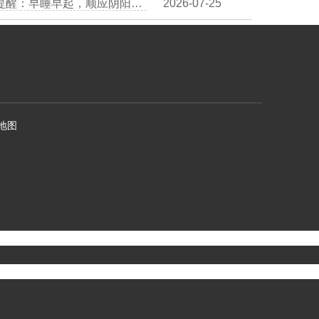
夏裕医生：熬夜伤心血？中医提醒：早睡早起，顺应阴阳，保护血管
2026-07-25
地图