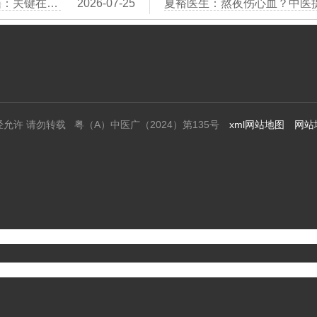
王清海医生：吃醋泡花生能软化血管？中医辟谣：关键在于控制血脂
2026-07-25
经允许 请勿转载 粤（A）中医广（2024）第135号
xml网站地图
网站