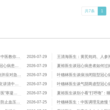
共7条
1
王清海医生：三七粉到底是饭前吃还是饭后吃？中医教你正确用法
2026-07-29
王清海医生：活血化瘀“第一汤”：丹参山楂饮，冠心病患者的日常守护
2026-07-29
叶穗林医生谈从“胸痹”到“真心痛”：中医教你识别并应对急性心肌梗死的前兆
2026-07-29
王清海医生：冠心病“本虚标实”是什么意思？一文讲清中医治病的逻辑
2026-07-29
王清海医生：为什么天冷时冠心病容易发作？中医“寒凝血瘀”的真相
2026-07-29
夏裕医生：夏季出汗多易虚脱？中医益气生津，防止血压过低或过高
2026-07-25