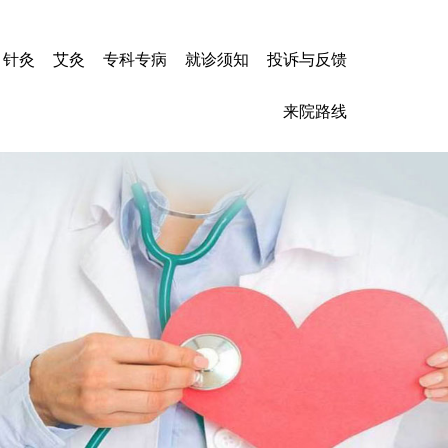
针灸
艾灸
专科专病
就诊须知
投诉与反馈
心力衰竭
来院路线
冠心病
高血压
心肌炎
脑梗塞
脑出血