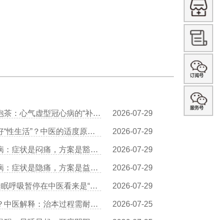
王清海医生：黄芪炖鸡、人参泡茶：心气虚型冠心病的“补气食谱”
2026-07-29
夏裕医生谈冠心病患者如何过好“性生活”？中医的适度原则是什么？
2026-07-29
叶穗林医生谈痰浊闭阻型冠心病：症状是闷痛，方案是豁痰开结
2026-07-29
叶穗林医生谈气阴两虚型冠心病：症状是隐痛，方案是益气养阴
2026-07-29
夏裕医生谈别小看“打呼噜”：睡眠呼吸暂停在中医看来是“痰瘀阻窍”
2026-07-29
叶穗林医生：中医调理见效慢？中医解释：治本过程需耐心，长期获益更多
2026-07-25