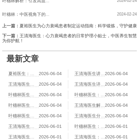
叶穗林解析：引发高血...
2024-02-24
叶穗林：中医视角下的...
2024-02-24
上一篇：
夏裕医生为心力衰竭患者制定运动指南：科学锻炼，守护健康
下一篇：
王清海医生：心力衰竭患者的日常护理小贴士，中医养生智慧
为你护航！
最新文章
夏裕医生：肥胖导致冠心病？中医祛湿化痰减肥法
2026-06-04
王清海医生讲中医辨证冠心病：气滞血瘀、痰浊阻络各有调理方
2026-06-04
王清海医生建议：冠心病患者运动指南——太极、八段锦、散步哪个更安全
2026-06-04
王清海医生详解：穴位按摩治心悸——神门、心俞、膻中的操作详解
2026-06-04
叶穗林医生：红景天、黄芪、党参——三味益气养心中药比较
2026-06-04
叶穗林医生：冠心病中医预防“治未病”：早期胸闷气短的调养对策
2026-06-04
叶穗林医生：刮痧辅助治疗冠心病：刮拭胸前膻中、心经路线
2026-06-04
王清海医生解读：情绪激动易诱发心绞痛？中医养心调神有三个方法
2026-06-04
叶穗林医生：气功调息降心率：冠心病患者的“六字诀”演练
2026-06-04
王清海医生分享：足浴也能护心脏？活血通络中药足浴方推荐
2026-06-04
王清海医生：冠心病患者“寒露”节气养生：润燥养肺、防寒护心阳
2026-06-01
叶穗林医生：冠心病伴“耳鸣耳聋”的中医“补肾通窍”调养法
2026-06-01
王清海医生：冠心病患者“小满”时节养生：祛湿健脾、防湿热困心
2026-06-01
王清海医生：中医“拈筋法”护心：冠心病患者胸背部的筋结松解术
2026-06-01