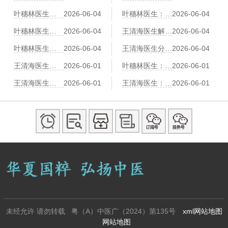
叶穗林医生：红景天、黄芪、党参——三味益气养心中药比较
2026-06-04
叶穗林医生：冠心病中医预防“治未病”：早期胸闷气短的调养对策
2026-06-04
叶穗林医生：刮痧辅助治疗冠心病：刮拭胸前膻中、心经路线
2026-06-04
王清海医生解读：情绪激动易诱发心绞痛？中医养心调神有三个方法
2026-06-04
叶穗林医生：气功调息降心率：冠心病患者的“六字诀”演练
2026-06-04
王清海医生分享：足浴也能护心脏？活血通络中药足浴方推荐
2026-06-04
王清海医生：冠心病患者“寒露”节气养生：润燥养肺、防寒护心阳
2026-06-01
叶穗林医生：冠心病伴“耳鸣耳聋”的中医“补肾通窍”调养法
2026-06-01
王清海医生：冠心病患者“小满”时节养生：祛湿健脾、防湿热困心
2026-06-01
王清海医生：中医“拈筋法”护心：冠心病患者胸背部的筋结松解术
2026-06-01
未经允许 请勿转载 粤（A）中医广（2024）第135号
xml网站地图
网站地图