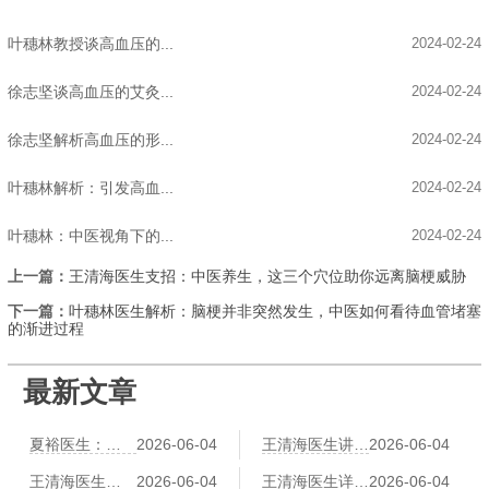
叶穗林教授谈高血压的...
2024-02-24
徐志坚谈高血压的艾灸...
2024-02-24
徐志坚解析高血压的形...
2024-02-24
叶穗林解析：引发高血...
2024-02-24
叶穗林：中医视角下的...
2024-02-24
上一篇：
王清海医生支招：中医养生，这三个穴位助你远离脑梗威胁
下一篇：
叶穗林医生解析：脑梗并非突然发生，中医如何看待血管堵塞
的渐进过程
最新文章
夏裕医生：肥胖导致冠心病？中医祛湿化痰减肥法
2026-06-04
王清海医生讲中医辨证冠心病：气滞血瘀、痰浊阻络各有调理方
2026-06-04
王清海医生建议：冠心病患者运动指南——太极、八段锦、散步哪个更安全
2026-06-04
王清海医生详解：穴位按摩治心悸——神门、心俞、膻中的操作详解
2026-06-04