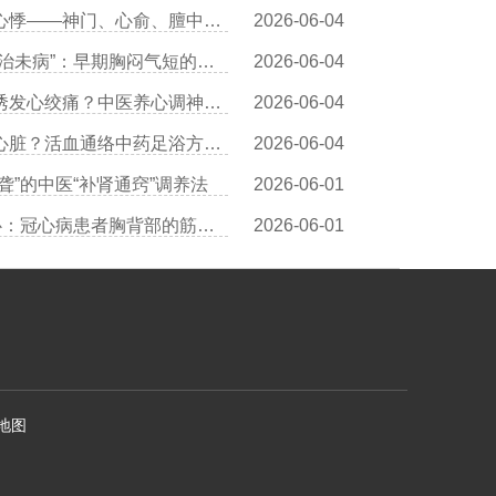
王清海医生详解：穴位按摩治心悸——神门、心俞、膻中的操作详解
2026-06-04
叶穗林医生：冠心病中医预防“治未病”：早期胸闷气短的调养对策
2026-06-04
王清海医生解读：情绪激动易诱发心绞痛？中医养心调神有三个方法
2026-06-04
王清海医生分享：足浴也能护心脏？活血通络中药足浴方推荐
2026-06-04
聋”的中医“补肾通窍”调养法
2026-06-01
王清海医生：中医“拈筋法”护心：冠心病患者胸背部的筋结松解术
2026-06-01
地图