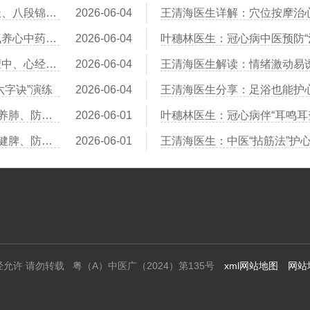
王清海医生建议：冠心病患者运动指南——太极、八段锦、散步哪个更安全
2026-06-04
叶穗林医生：红景天、黄芪、党参——三味益气养心中药比较
2026-06-04
叶穗林医生：刮痧辅助治疗冠心病：刮拭胸前膻中、心经路线
2026-06-04
六字诀”演练
2026-06-04
王清海医生：冠心病患者“寒露”节气养生：润燥养肺、防寒护心阳
2026-06-01
叶穗林医生：冠心病伴“耳鸣耳
王清海医生：冠心病患者“小满”时节养生：祛湿健脾、防湿热困心
2026-06-01
经允许 请勿转载 粤（A）中医广（2024）第135号
xml网站地图
网站