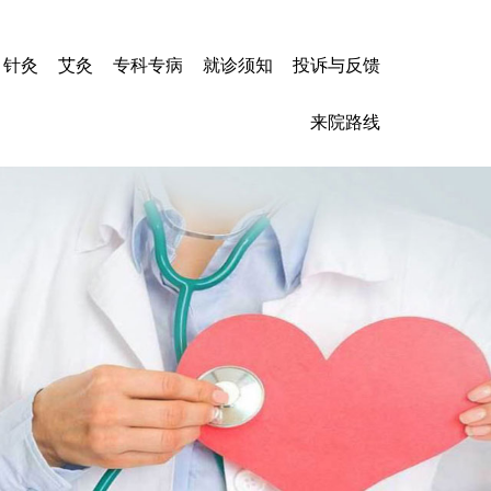
针灸
艾灸
专科专病
就诊须知
投诉与反馈
心力衰竭
来院路线
冠心病
高血压
心肌炎
脑梗塞
脑出血