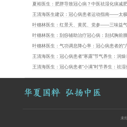
夏裕医生：肥胖导致冠心病？中医祛湿化痰减
叶穗林医生：气功调息降心率：冠心病患者的“
未