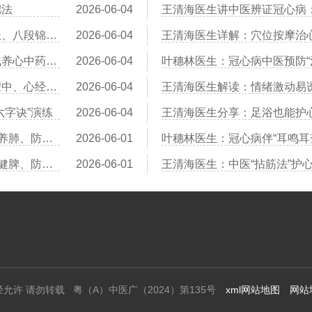
肥法
2026-06-04
王清海医生建议：冠心病患者运动指南——太极、八段锦、散步哪个更安全
2026-06-04
叶穗林医生：红景天、黄芪、党参——三味益气养心中药比较
2026-06-04
叶穗林医生：刮痧辅助治疗冠心病：刮拭胸前膻中、心经路线
2026-06-04
六字诀”演练
2026-06-04
王清海医生：冠心病患者“寒露”节气养生：润燥养肺、防寒护心阳
2026-06-01
叶穗林医生：冠心病伴“耳鸣耳
王清海医生：冠心病患者“小满”时节养生：祛湿健脾、防湿热困心
2026-06-01
经允许 请勿转载 粤（A）中医广（2024）第135号
xml网站地图
网站