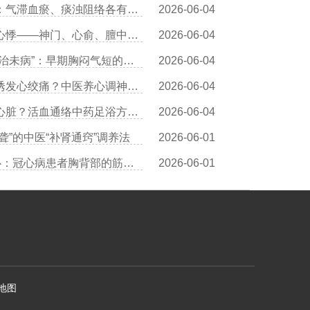
王清海医生讲中医辨证冠心病：气滞血瘀、痰浊阻络各有调理方
2026-06-04
王清海医生详解：穴位按摩治心悸——神门、心俞、膻中的操作详解
2026-06-04
叶穗林医生：冠心病中医预防“治未病”：早期胸闷气短的调养对策
2026-06-04
王清海医生解读：情绪激动易诱发心绞痛？中医养心调神有三个方法
2026-06-04
王清海医生分享：足浴也能护心脏？活血通络中药足浴方推荐
2026-06-04
聋”的中医“补肾通窍”调养法
2026-06-01
王清海医生：中医“拈筋法”护心：冠心病患者胸背部的筋结松解术
2026-06-01
地图