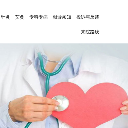
针灸
艾灸
专科专病
就诊须知
投诉与反馈
心力衰竭
来院路线
冠心病
高血压
心肌炎
脑梗塞
脑出血