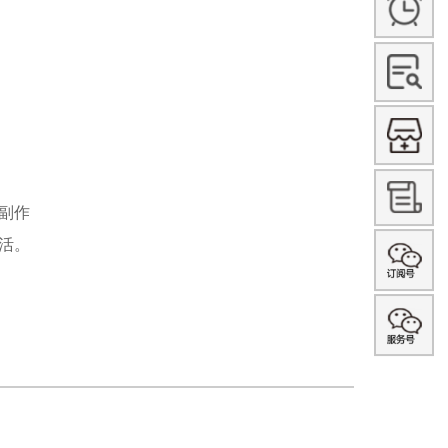
副作
活。