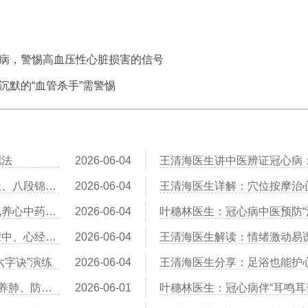
病，警惕高血压性心脏损害的信号
沉默的“血管杀手”需警惕
肥法
2026-06-04
王清海医生建议：冠心病患者运动指南——太极、八段锦、散步哪个更安全
2026-06-04
叶穗林医生：红景天、黄芪、党参——三味益气养心中药比较
2026-06-04
叶穗林医生：刮痧辅助治疗冠心病：刮拭胸前膻中、心经路线
2026-06-04
六字诀”演练
2026-06-04
王清海医生：冠心病患者“寒露”节气养生：润燥养肺、防寒护心阳
2026-06-01
叶穗林医生：冠心病伴“耳鸣耳