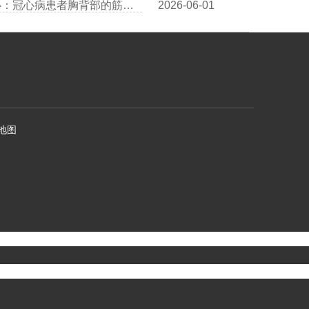
王清海医生：中医“拈筋法”护心：冠心病患者胸背部的筋结松解术
2026-06-01
地图