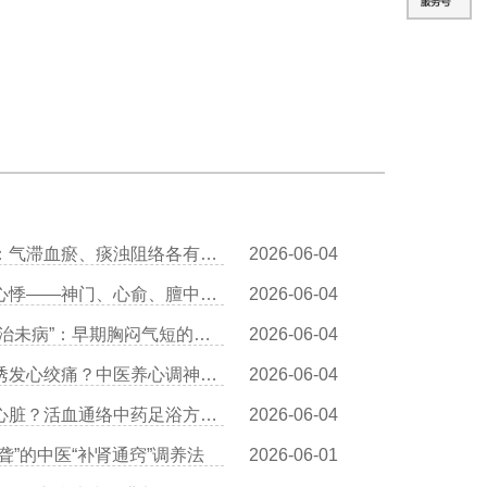
王清海医生讲中医辨证冠心病：气滞血瘀、痰浊阻络各有调理方
2026-06-04
王清海医生详解：穴位按摩治心悸——神门、心俞、膻中的操作详解
2026-06-04
叶穗林医生：冠心病中医预防“治未病”：早期胸闷气短的调养对策
2026-06-04
王清海医生解读：情绪激动易诱发心绞痛？中医养心调神有三个方法
2026-06-04
王清海医生分享：足浴也能护心脏？活血通络中药足浴方推荐
2026-06-04
聋”的中医“补肾通窍”调养法
2026-06-01