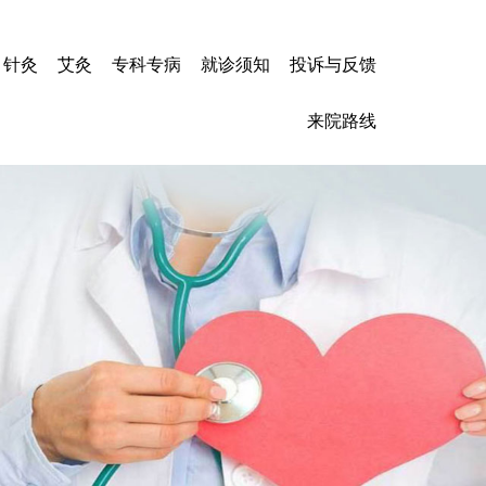
针灸
艾灸
专科专病
就诊须知
投诉与反馈
心力衰竭
来院路线
冠心病
高血压
心肌炎
脑梗塞
脑出血