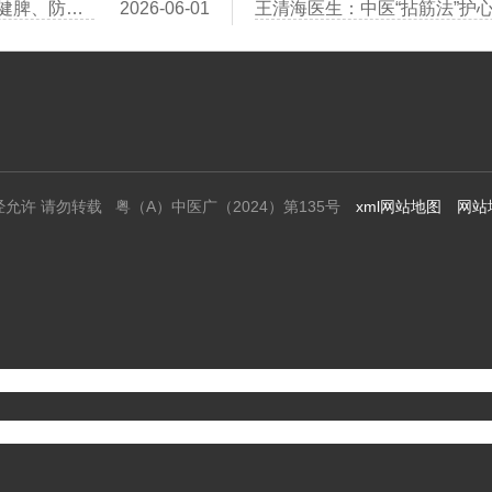
王清海医生：冠心病患者“小满”时节养生：祛湿健脾、防湿热困心
2026-06-01
经允许 请勿转载 粤（A）中医广（2024）第135号
xml网站地图
网站