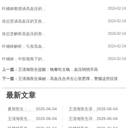
叶穗林教授谈高血压的...
2024-02-24
徐志坚谈高血压的艾灸...
2024-02-24
徐志坚解析高血压的形...
2024-02-24
叶穗林解析：引发高血...
2024-02-24
叶穗林：中医视角下的...
2024-02-24
上一篇：
王清海医生提醒：晚餐吃太晚，血压悄悄升高
下一篇：
王清海医生揭秘：高血压合并左心室肥厚，警惕这些症状
最新文章
夏裕医生：肥胖导致冠心病？中医祛湿化痰减肥法
2026-06-04
王清海医生讲中医辨证冠心病：气滞血瘀、痰浊阻络各有调理方
2026-06-04
王清海医生建议：冠心病患者运动指南——太极、八段锦、散步哪个更安全
2026-06-04
王清海医生详解：穴位按摩治心悸——神门、心俞、膻中的操作详解
2026-06-04