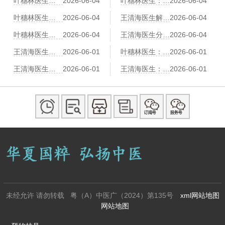
叶穗林医生：红景天、黄芪、党参——三味益气养心中药比较
2026-06-04
叶穗林医生：冠心病中医预防“治未病”：早期胸闷气短的调养对策
2026-06-04
叶穗林医生：刮痧辅助治疗冠心病：刮拭胸前膻中、心经路线
2026-06-04
王清海医生解读：情绪激动易诱发心绞痛？中医养心调神有三个方法
2026-06-04
叶穗林医生：气功调息降心率：冠心病患者的“六字诀”演练
2026-06-04
王清海医生分享：足浴也能护心脏？活血通络中药足浴方推荐
2026-06-04
王清海医生：冠心病患者“寒露”节气养生：润燥养肺、防寒护心阳
2026-06-01
叶穗林医生：冠心病伴“耳鸣耳聋”的中医“补肾通窍”调养法
2026-06-01
王清海医生：冠心病患者“小满”时节养生：祛湿健脾、防湿热困心
2026-06-01
王清海医生：中医“拈筋法”护心：冠心病患者胸背部的筋结松解术
2026-06-01
未经允许 请勿转载 粤（A）中医广（2024）第135号
xml网站地图
网站地图