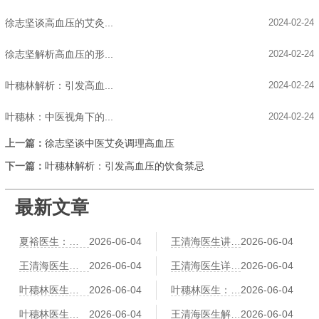
徐志坚谈高血压的艾灸...
2024-02-24
徐志坚解析高血压的形...
2024-02-24
叶穗林解析：引发高血...
2024-02-24
叶穗林：中医视角下的...
2024-02-24
上一篇：
徐志坚谈中医艾灸调理高血压
下一篇：
叶穗林解析：引发高血压的饮食禁忌
最新文章
夏裕医生：肥胖导致冠心病？中医祛湿化痰减肥法
2026-06-04
王清海医生讲中医辨证冠心病：气滞血瘀、痰浊阻络各有调理方
2026-06-04
王清海医生建议：冠心病患者运动指南——太极、八段锦、散步哪个更安全
2026-06-04
王清海医生详解：穴位按摩治心悸——神门、心俞、膻中的操作详解
2026-06-04
叶穗林医生：红景天、黄芪、党参——三味益气养心中药比较
2026-06-04
叶穗林医生：冠心病中医预防“治未病”：早期胸闷气短的调养对策
2026-06-04
叶穗林医生：刮痧辅助治疗冠心病：刮拭胸前膻中、心经路线
2026-06-04
王清海医生解读：情绪激动易诱发心绞痛？中医养心调神有三个方法
2026-06-04