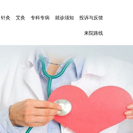
针灸
艾灸
专科专病
就诊须知
投诉与反馈
心力衰竭
来院路线
冠心病
高血压
心肌炎
脑梗塞
脑出血