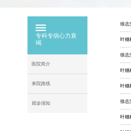
徐志
专科专病
心力衰
叶穗
竭
徐志
医院简介
叶穗
来院路线
叶穗
徐志
就诊须知
叶穗