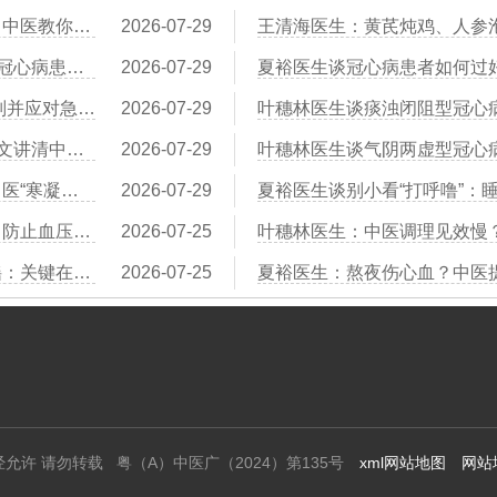
王清海医生：三七粉到底是饭前吃还是饭后吃？中医教你正确用法
2026-07-29
王清海医生：活血化瘀“第一汤”：丹参山楂饮，冠心病患者的日常守护
2026-07-29
叶穗林医生谈从“胸痹”到“真心痛”：中医教你识别并应对急性心肌梗死的前兆
2026-07-29
王清海医生：冠心病“本虚标实”是什么意思？一文讲清中医治病的逻辑
2026-07-29
王清海医生：为什么天冷时冠心病容易发作？中医“寒凝血瘀”的真相
2026-07-29
夏裕医生：夏季出汗多易虚脱？中医益气生津，防止血压过低或过高
2026-07-25
王清海医生：吃醋泡花生能软化血管？中医辟谣：关键在于控制血脂
2026-07-25
经允许 请勿转载 粤（A）中医广（2024）第135号
xml网站地图
网站