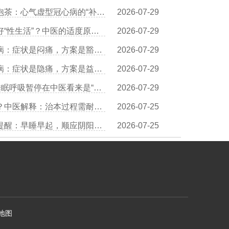
王清海医生：黄芪炖鸡、人参泡茶：心气虚型冠心病的“补气食谱”
2026-07-29
夏裕医生谈冠心病患者如何过好“性生活”？中医的适度原则是什么？
2026-07-29
叶穗林医生谈痰浊闭阻型冠心病：症状是闷痛，方案是豁痰开结
2026-07-29
叶穗林医生谈气阴两虚型冠心病：症状是隐痛，方案是益气养阴
2026-07-29
夏裕医生谈别小看“打呼噜”：睡眠呼吸暂停在中医看来是“痰瘀阻窍”
2026-07-29
叶穗林医生：中医调理见效慢？中医解释：治本过程需耐心，长期获益更多
2026-07-25
夏裕医生：熬夜伤心血？中医提醒：早睡早起，顺应阴阳，保护血管
2026-07-25
地图