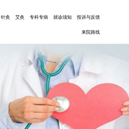
针灸
艾灸
专科专病
就诊须知
投诉与反馈
心力衰竭
来院路线
冠心病
高血压
心肌炎
脑梗塞
脑出血