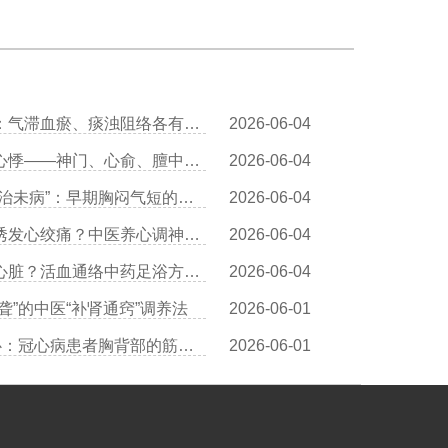
王清海医生讲中医辨证冠心病：气滞血瘀、痰浊阻络各有调理方
2026-06-04
王清海医生详解：穴位按摩治心悸——神门、心俞、膻中的操作详解
2026-06-04
叶穗林医生：冠心病中医预防“治未病”：早期胸闷气短的调养对策
2026-06-04
王清海医生解读：情绪激动易诱发心绞痛？中医养心调神有三个方法
2026-06-04
王清海医生分享：足浴也能护心脏？活血通络中药足浴方推荐
2026-06-04
聋”的中医“补肾通窍”调养法
2026-06-01
王清海医生：中医“拈筋法”护心：冠心病患者胸背部的筋结松解术
2026-06-01