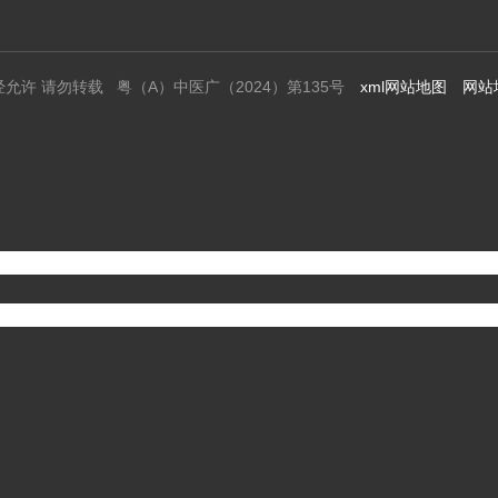
经允许 请勿转载 粤（A）中医广（2024）第135号
xml网站地图
网站